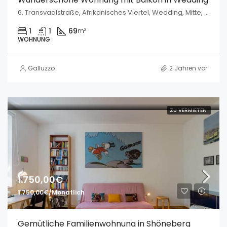
6, Transvaalstraße, Afrikanisches Viertel, Wedding, Mitte, Berlin, 13351, Deutschland
1
1
69
m²
WOHNUNG
Galluzzo
2 Jahren vor
ZU VERMIETEN
1.750,00€
1.750,00€/Monatlich
Gemütliche Familienwohnung in Shöneberg