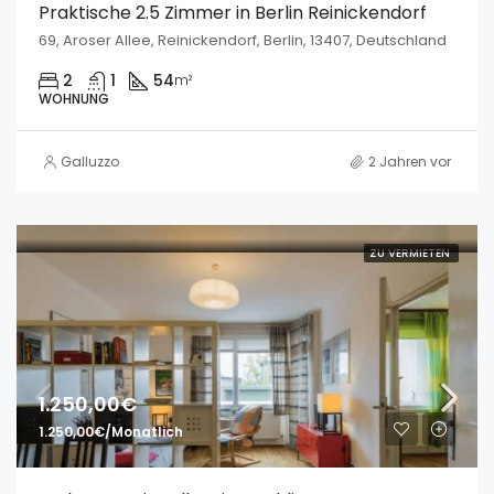
Praktische 2.5 Zimmer in Berlin Reinickendorf
69, Aroser Allee, Reinickendorf, Berlin, 13407, Deutschland
2
1
54
m²
WOHNUNG
Galluzzo
2 Jahren vor
ZU VERMIETEN
1.250,00€
1.250,00€/Monatlich