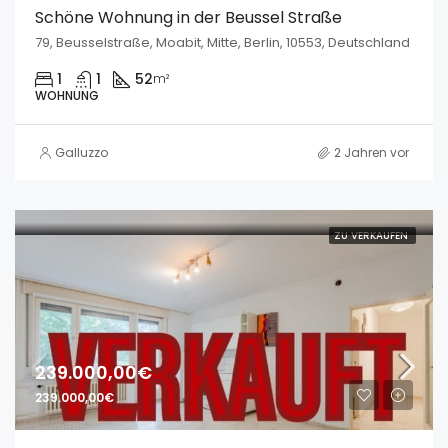
Schöne Wohnung in der Beussel Straße
79, Beusselstraße, Moabit, Mitte, Berlin, 10553, Deutschland
1
1
52
m²
WOHNUNG
Galluzzo
2 Jahren vor
ZU VERKAUFEN
239.000,00€
239.000,00€