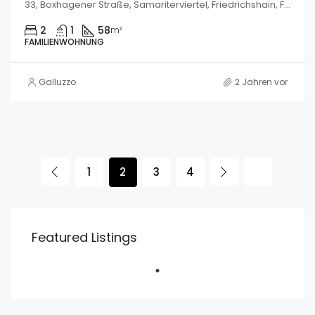
33, Boxhagener Straße, Samariterviertel, Friedrichshain, Friedrichshain-Kreuzberg, Berlin, 10245, Deutschland
2
1
58
m²
FAMILIENWOHNUNG
Galluzzo
2 Jahren vor
1
2
3
4
Featured Listings