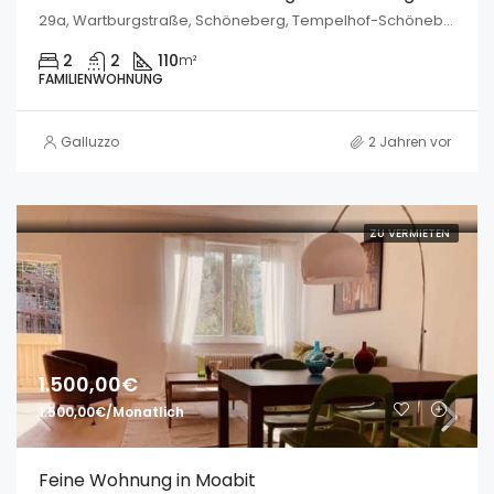
29a, Wartburgstraße, Schöneberg, Tempelhof-Schöneberg, Berlin, 10825, Deutschland
2
2
110
m²
FAMILIENWOHNUNG
Galluzzo
2 Jahren vor
ZU VERMIETEN
1.500,00€
1.500,00€/Monatlich
Feine Wohnung in Moabit