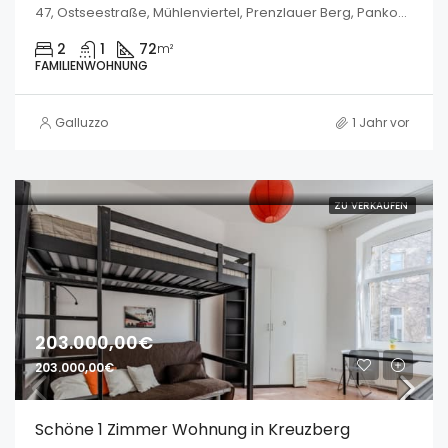
47, Ostseestraße, Mühlenviertel, Prenzlauer Berg, Pankow, Berlin, 10409, Deutschland
2
1
72
m²
FAMILIENWOHNUNG
Galluzzo
1 Jahr vor
ZU VERKAUFEN
203.000,00€
203.000,00€
Schöne 1 Zimmer Wohnung in Kreuzberg