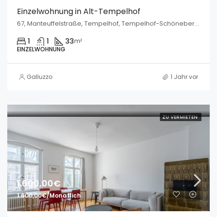
Einzelwohnung in Alt-Tempelhof
67, Manteuffelstraße, Tempelhof, Tempelhof-Schöneberg, Berlin, Teltow, 12103, Deutschland
1
1
33
m²
EINZELWOHNUNG
Galluzzo
1 Jahr vor
ZU VERMIETEN
1.600,00€
1.600,00€/Monatlich