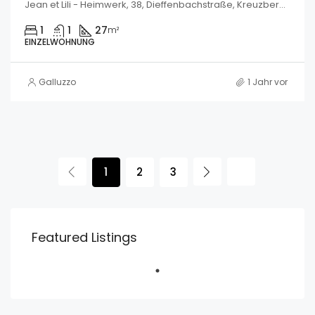
Jean et Lili - Heimwerk, 38, Dieffenbachstraße, Kreuzberg, Friedrichshain-Kreuzberg, Berlin, 10967, Deutschland
1
1
27
m²
EINZELWOHNUNG
Galluzzo
1 Jahr vor
1
2
3
Featured Listings