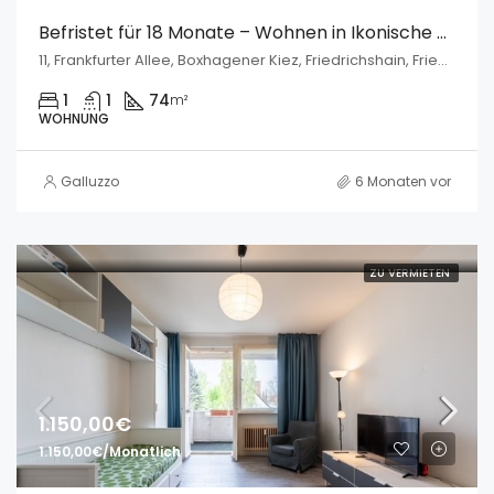
Befristet für 18 Monate – Wohnen in Ikonische Gebäude
11, Frankfurter Allee, Boxhagener Kiez, Friedrichshain, Friedrichshain-Kreuzberg, Berlin, 10247, Deutschland
1
1
74
m²
WOHNUNG
Galluzzo
6 Monaten vor
ZU VERMIETEN
1.150,00€
1.150,00€/Monatlich