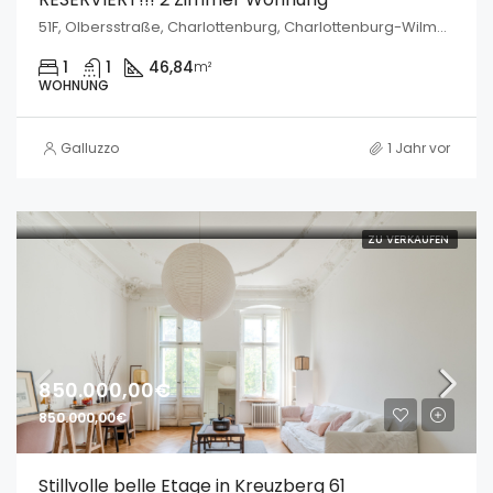
51F, Olbersstraße, Charlottenburg, Charlottenburg-Wilmersdorf, Berlin, 10589, Deutschland
1
1
46,84
m²
WOHNUNG
Galluzzo
1 Jahr vor
ZU VERKAUFEN
850.000,00€
850.000,00€
Stillvolle belle Etage in Kreuzberg 61