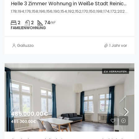
Helle 3 Zimmer Wohnung in Weiße Stadt Reinickendorf
178;194;176;158;196;156;190;154;192;152;170;150;198;174;172;202;200;188;166;168;162;180;164;182;184;160;186, Romanshorner Weg, Reinickendorf, Berlin, 13407, Deutschland
2
2
74
m²
FAMILIENWOHNUNG
Galluzzo
1 Jahr vor
ZU VERKAUFEN
485.000,00€
485.000,00€