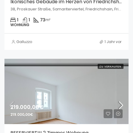
Ikonisches Gebäude im Herzen von Friedrichshain
38, Proskauer Straße, Samariterviertel, Friedrichshain, Friedrichshain-Kreuzberg, Berlin, 10247, Deutschland
1
1
73
m²
WOHNUNG
Galluzzo
1 Jahr vor
ZU VERKAUFEN
219.000,00€
219.000,00€
RESERVIERT!!! 2 Zimmer Wohnung