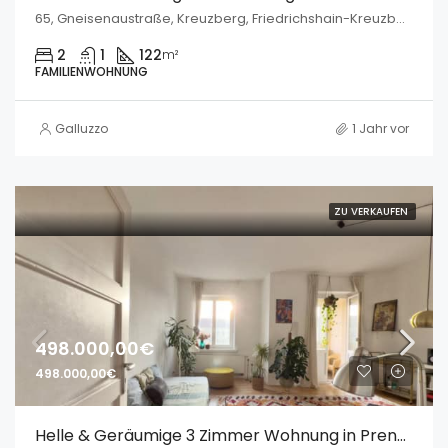
65, Gneisenaustraße, Kreuzberg, Friedrichshain-Kreuzberg, Berlin, 10961, Deutschland
2
1
122
m²
FAMILIENWOHNUNG
Galluzzo
1 Jahr vor
ZU VERKAUFEN
498.000,00€
498.000,00€
Helle & Geräumige 3 Zimmer Wohnung in Prenzlauer Berg