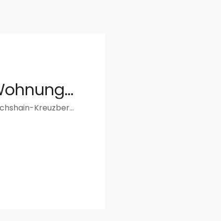
Wunderschöne Wohnung in Kreuzberg
14, Arndtstraße, Kreuzberg, Friedrichshain-Kreuzberg, Berlin, 10965, Deutschland