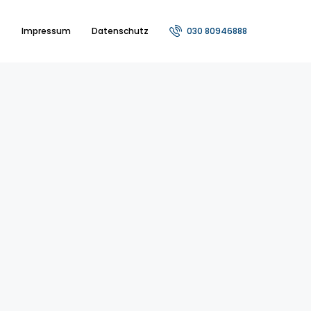
t
Impressum
Datenschutz
030 80946888