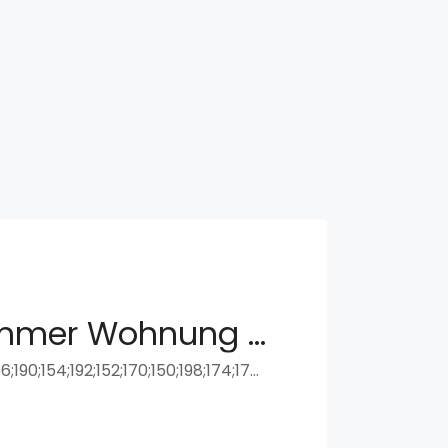
Helle 3 Zimmer Wohnung in Weiße Stadt Reinickendorf
178;194;176;158;196;156;190;154;192;152;170;150;198;174;172;202;200;188;166;168;162;180;164;182;184;160;186, Romanshorner Weg, Reinickendorf, Berlin, 13407, Deutschland