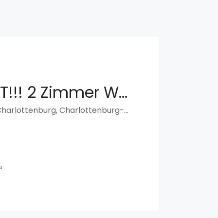
RESERVIERT!!! 2 Zimmer Wohnung
51F, Olbersstraße, Charlottenburg, Charlottenburg-Wilmersdorf, Berlin, 10589, Deutschland
²