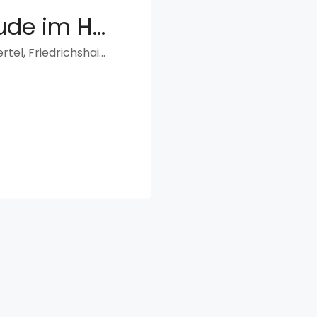
Ikonisches Gebäude im Herzen von Friedrichshain
38, Proskauer Straße, Samariterviertel, Friedrichshain, Friedrichshain-Kreuzberg, Berlin, 10247, Deutschland