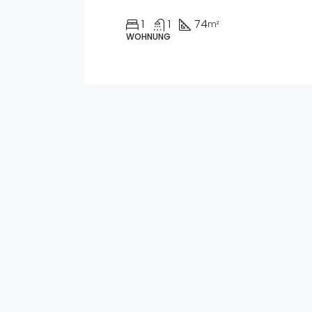
1
1
74
m²
WOHNUNG