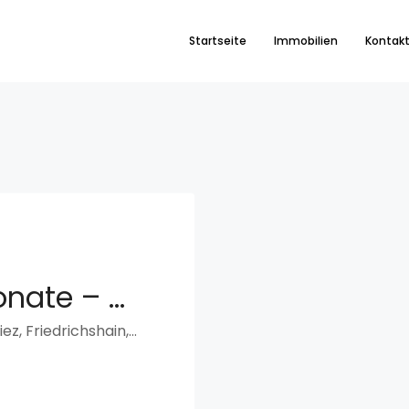
Startseite
Immobilien
Kontak
Befristet für 18 Monate – Wohnen in Ikonische Gebäude
11, Frankfurter Allee, Boxhagener Kiez, Friedrichshain, Friedrichshain-Kreuzberg, Berlin, 10247, Deutschland