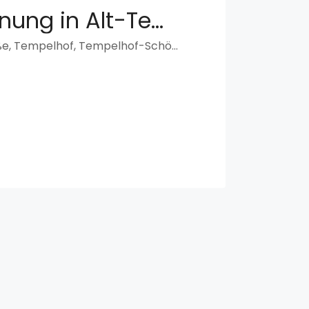
Einzelwohnung in Alt-Tempelhof
67, Manteuffelstraße, Tempelhof, Tempelhof-Schöneberg, Berlin, Teltow, 12103, Deutschland