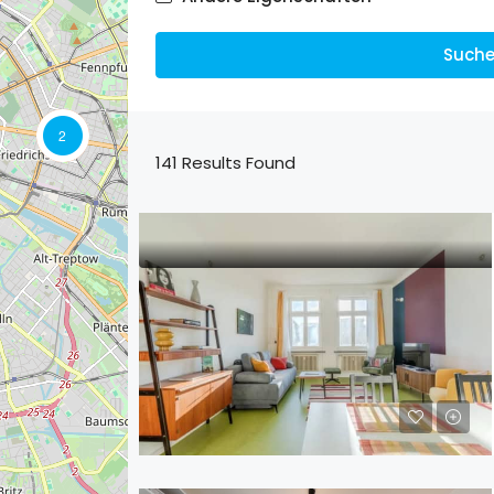
Such
2
141
Results Found