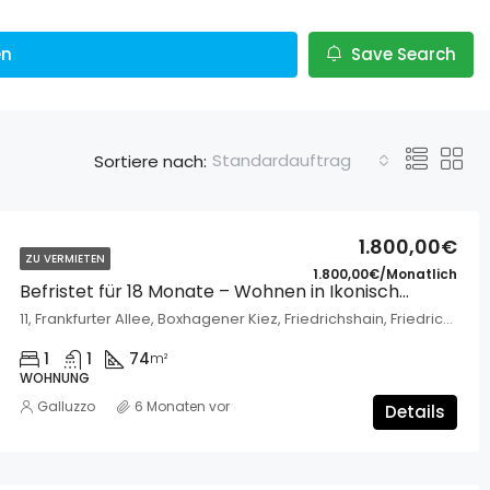
en
Save Search
Standardauftrag
Sortiere nach:
1.800,00€
ZU VERMIETEN
1.800,00€/Monatlich
Befristet für 18 Monate – Wohnen in Ikonische Gebäude
11, Frankfurter Allee, Boxhagener Kiez, Friedrichshain, Friedrichshain-Kreuzberg, Berlin, 10247, Deutschland
1
1
74
m²
WOHNUNG
Galluzzo
6 Monaten vor
Details