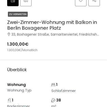
ZU VERMIETEN
Zwei-Zimmer-Wohnung mit Balkon in
Berlin Boxagener Platz
33, Boxhagener Straße, Samariterviertel, Friedrichshain, Friedrichshain-Kreuzberg, Berlin, 10245, Deutschland
1.300,00€
1.300,00€/Monatlich
Überblick
Wohnung
1
Wohnung Typ
Schlafzimmer
1
38
Badezimmer
m²