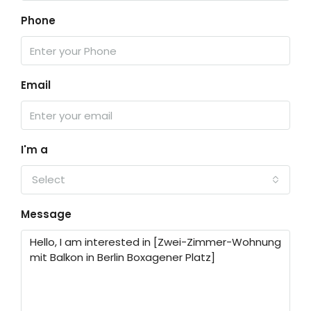
Phone
Email
I'm a
Select
Message