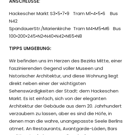
ANSCHLÜSSE
:
Hackescher Markt S3•5•7•9 Tram M1•4•5•6 Bus
N42
SpandauerStr./Marienkirche Tram M4•M5•M6 Bus
100•200•245•N2•N40•N42•N65•N8
TIPPS UMGEBUNG:
Wir befinden uns im Herzen des Bezirks Mitte, einer
faszinierenden Gegend voller Museen und
historischer Architektur, und diese Wohnung liegt
direkt neben einer der wichtigsten
Sehenswürdigkeiten der Stadt: dem Hackeschen
Markt. Es ist einfach, sich von der eleganten
Architektur der Gebäude aus dem 20. Jahrhundert
verzaubern zu lassen, aber es sind die Höfe, in
denen man die wahre, unangepasste Seele Berlins
atmet. An Restaurants, Avantgarde-Läden, Bars