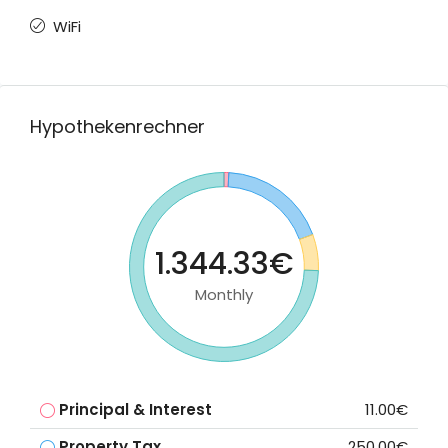
WiFi
Hypothekenrechner
1.344.33€
Monthly
Principal & Interest
11.00€
Property Tax
250.00€