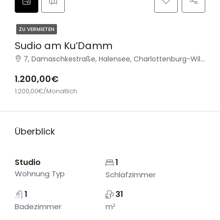
ZU VERMIETEN
Sudio am Ku’Damm
7, Damaschkestraße, Halensee, Charlottenburg-Wilmersdorf, Berlin, 10711, Deutschland
1.200,00€
1.200,00€/Monatlich
Überblick
Studio
1
Wohnung Typ
Schlafzimmer
1
31
Badezimmer
m²