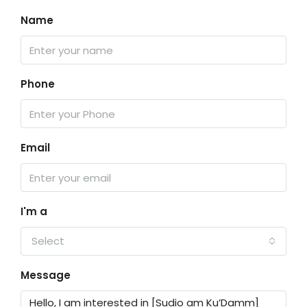
Name
Phone
Email
I'm a
Select
Message