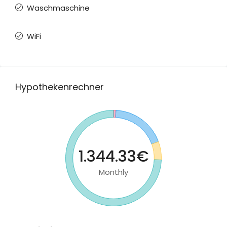
Waschmaschine
WiFi
Hypothekenrechner
1.344.33€
Monthly