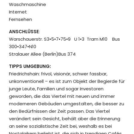
Waschmaschine
Internet
Fernsehen
ANSCHLÜSSE
:
Warschauerstr. S3•5•7•75•9 U 1•3 Tram M10 Bus
300•347•N10
Stralauer Allee (Berlin)Bus 374
TIPPS UMGEBUNG:
Friedrichshain: frivol, visionär, schwer fassbar,
unkonventionell – es ist zum Objekt der Begierde für
junge Leute, Familien und sogar Investoren
geworden, die das Viertel mit neuen und immer
moderneren Gebäuden umgestalten, die besser zu
den Bedürfnissen der Zeit passen. Das Viertel
verändert sein Gesicht, behält aber die Erinnerung
an seine sozialistische Zeit bei, weshalb es bei
Nostalgikern beliebt ist, die sich in trendigen Cafés