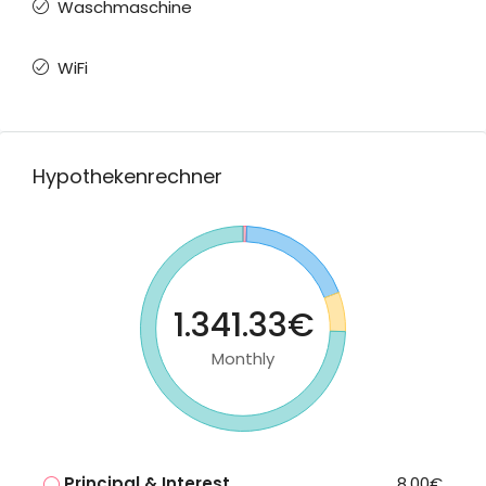
Waschmaschine
WiFi
Hypothekenrechner
1.341.33€
Monthly
Principal & Interest
8.00€