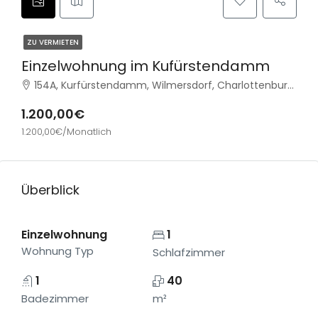
ZU VERMIETEN
Einzelwohnung im Kufürstendamm
154A, Kurfürstendamm, Wilmersdorf, Charlottenburg-Wilmersdorf, Berlin, 10709, Deutschland
1.200,00€
1.200,00€/Monatlich
Überblick
Einzelwohnung
1
Wohnung Typ
Schlafzimmer
1
40
Badezimmer
m²