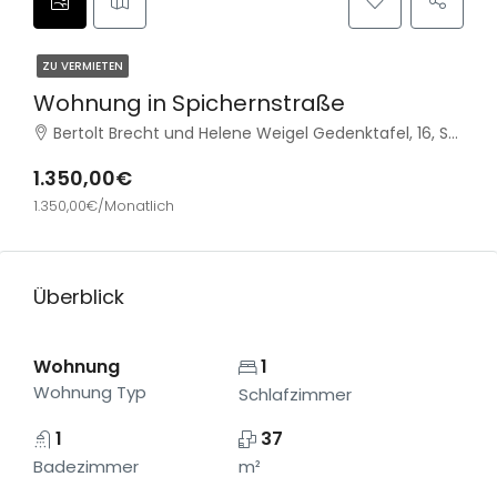
ZU VERMIETEN
Wohnung in Spichernstraße
Bertolt Brecht und Helene Weigel Gedenktafel, 16, Spichernstraße, Wilmersdorf, Charlottenburg-Wilmersdorf, Berlin, 10777, Deutschland
1.350,00€
1.350,00€/Monatlich
Überblick
Wohnung
1
Wohnung Typ
Schlafzimmer
1
37
Badezimmer
m²