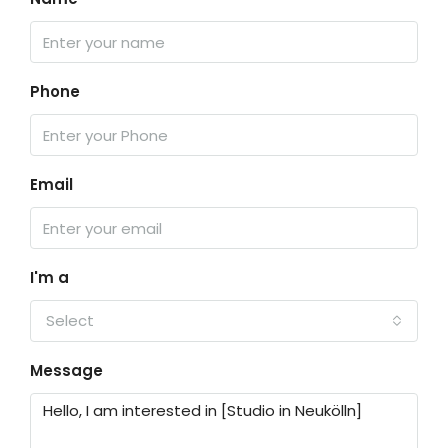
Phone
Email
I'm a
Select
Message