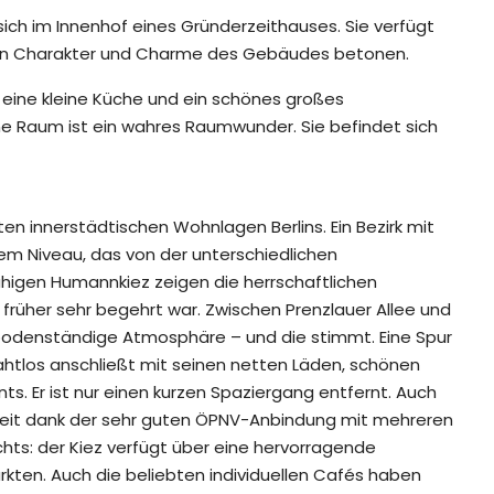
ch im Innenhof eines Gründerzeithauses. Sie verfügt
den Charakter und Charme des Gebäudes betonen.
eine kleine Küche und ein schönes großes
e Raum ist ein wahres Raumwunder. Sie befindet sich
en innerstädtischen Wohnlagen Berlins. Ein Bezirk mit
hem Niveau, das von der unterschiedlichen
 ruhigen Humannkiez zeigen die herrschaftlichen
früher sehr begehrt war. Zwischen Prenzlauer Allee und
odenständige Atmosphäre – und die stimmt. Eine Spur
nahtlos anschließt mit seinen netten Läden, schönen
s. Er ist nur einen kurzen Spaziergang entfernt. Auch
weit dank der sehr guten ÖPNV-Anbindung mit mehreren
ichts: der Kiez verfügt über eine hervorragende
kten. Auch die beliebten individuellen Cafés haben