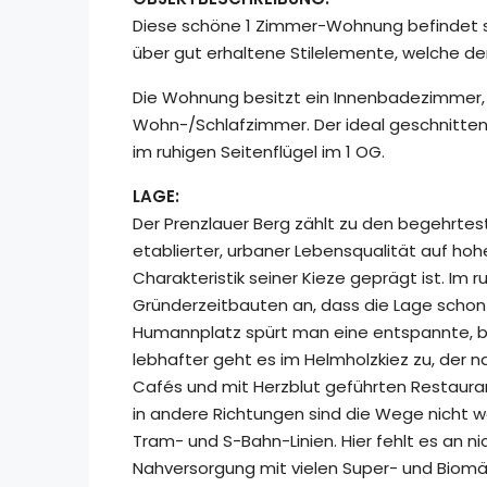
Diese schöne 1 Zimmer-Wohnung befindet si
über gut erhaltene Stilelemente, welche 
Die Wohnung besitzt ein Innenbadezimmer, 
Wohn-/Schlafzimmer. Der ideal geschnitten
im ruhigen Seitenflügel im 1 OG.
LAGE:
Der Prenzlauer Berg zählt zu den begehrtest
etablierter, urbaner Lebensqualität auf ho
Charakteristik seiner Kieze geprägt ist. Im
Gründerzeitbauten an, dass die Lage schon 
Humannplatz spürt man eine entspannte, b
lebhafter geht es im Helmholzkiez zu, der 
Cafés und mit Herzblut geführten Restaurant
in andere Richtungen sind die Wege nicht 
Tram- und S-Bahn-Linien. Hier fehlt es an n
Nahversorgung mit vielen Super- und Biomär