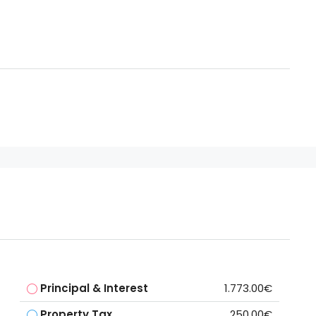
Principal & Interest
1.773.00€
Property Tax
250.00€