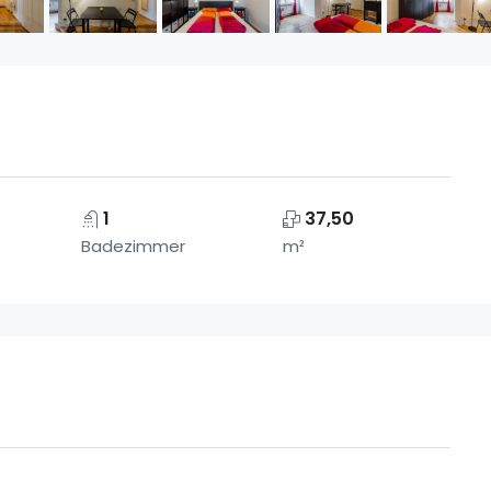
1
37,50
Badezimmer
m²