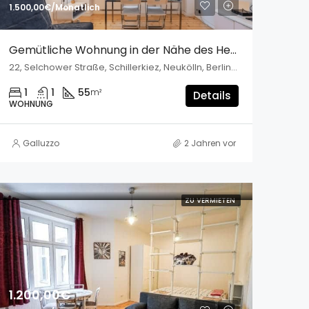
1.500,00€/Monatlich
Gemütliche Wohnung in der Nähe des Hermannplatzes
22, Selchower Straße, Schillerkiez, Neukölln, Berlin, 12049, Deutschland
1
1
55
m²
Details
WOHNUNG
Galluzzo
2 Jahren vor
ZU VERMIETEN
1.200,00€