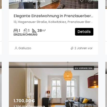
1.350,00€/Monatlich
Elegante Einzelwohnung in Prenzlauerberg
13, Hagenauer Straße, Kollwitzkiez, Prenzlauer Berg, Pankow, Berlin, 10435, Deutschland
1
1
38
m²
Details
EINZELWOHNUNG
Galluzzo
2 Jahren vor
ZU VERMIETEN
1.700,00€
1.700,00€/Monatlich