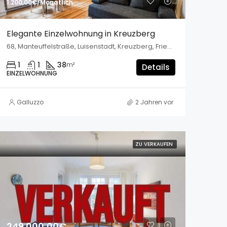
1.200,00€/Monatlich
Elegante Einzelwohnung in Kreuzberg
68, Manteuffelstraße, Luisenstadt, Kreuzberg, Friedrichshain-Kreuzberg, Berlin, 10999, Deutschland
1
1
38
m²
Details
EINZELWOHNUNG
Galluzzo
2 Jahren vor
ZU VERKAUFEN
249.000,00€