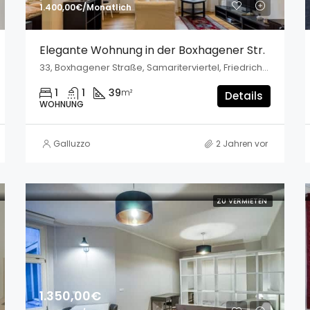
1.400,00€/Monatlich
Elegante Wohnung in der Boxhagener Str.
33, Boxhagener Straße, Samariterviertel, Friedrichshain, Friedrichshain-Kreuzberg, Berlin, 10245, Deutschland
1
1
39
m²
Details
WOHNUNG
Galluzzo
2 Jahren vor
ZU VERMIETEN
1.350,00€