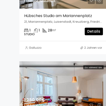
1.350,00€/Monatlich
Hübsches Studio am Mariannenplatz
21, Mariannenplatz, Luisenstadt, Kreuzberg, Friedrichshain-Kreuzberg, Berlin, 10997, Deutschland
1
1
28
m²
Details
STUDIO
Galluzzo
2 Jahren vor
ZU VERMIETEN
1.250,00€
1.250,00€/Monatlich