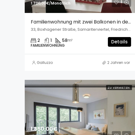
1.700,00€/Monatlich
Familienwohnung mit zwei Balkonen in der Boxhagener Str.
33, Boxhagener Straße, Samariterviertel, Friedrichshain, Friedrichshain-Kreuzberg, Berlin, 10245, Deutschland
2
1
58
m²
Details
FAMILIENWOHNUNG
Galluzzo
2 Jahren vor
ZU VERMIETEN
1.350,00€